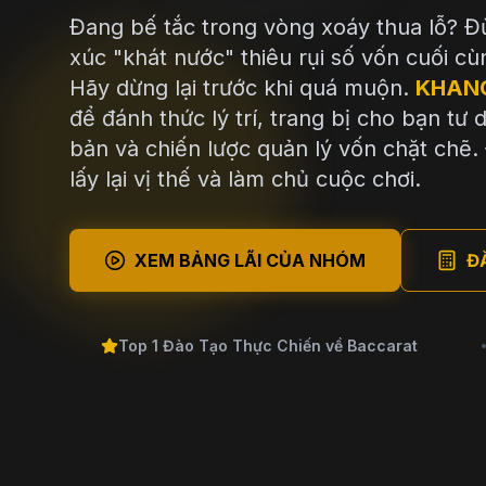
Đang bế tắc trong vòng xoáy thua lỗ? 
xúc "khát nước" thiêu rụi số vốn cuối c
Hãy dừng lại trước khi quá muộn.
KHAN
để đánh thức lý trí, trang bị cho bạn tư 
bản và chiến lược quản lý vốn chặt chẽ.
lấy lại vị thế và làm chủ cuộc chơi.
XEM BẢNG LÃI CỦA NHÓM
Đ
Top 1 Đào Tạo Thực Chiến về Baccarat