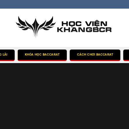
 LÃI
KHÓA HỌC BACCARAT
CÁCH CHƠI BACCARAT