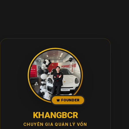
FOUNDER
KHANGBCR
CHUYÊN GIA QUẢN LÝ VỐN