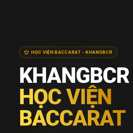
HỌC VIỆN BACCARAT - KHANGBCR
KHANGBCR
HỌC VIỆN
BACCARAT