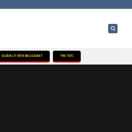
QUẢN LÝ VỐN BACCARAT
TIN TỨC