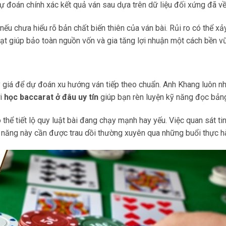
dự đoán chính xác kết quả ván sau dựa trên dữ liệu đối xứng đã về
 chưa hiểu rõ bản chất biến thiên của ván bài. Rủi ro có thể xảy 
oạt giúp bảo toàn nguồn vốn và gia tăng lợi nhuận một cách bền v
ý giá để dự đoán xu hướng ván tiếp theo chuẩn. Anh Khang luôn n
ơi
học baccarat ở đâu uy tín
giúp bạn rèn luyện kỹ năng đọc bảng
thể tiết lộ quy luật bài đang chạy mạnh hay yếu. Việc quan sát t
Kỹ năng này cần được trau dồi thường xuyên qua những buổi thực hà