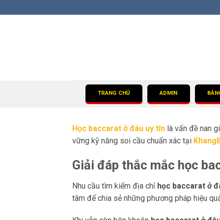
Bỏ
qua
nội
dung
TRANG CHỦ
ADMIN
BẢNG
Học baccarat ở đâu uy tín
là vấn đề nan g
vững kỹ năng soi cầu chuẩn xác tại
Khang
Giải đáp thắc mắc học bac
Nhu cầu tìm kiếm địa chỉ
học baccarat ở đâ
tâm để chia sẻ những phương pháp hiệu qu