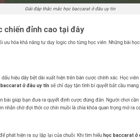
Giải đáp thắc mắc học baccarat ở đâu uy tín
 chiến đỉnh cao tại đây
i ưu hóa khả năng tư duy logic cho từng học viên. Những bài học
dấu hiệu dây bệt dài xuất hiện trên bàn cược chính xác. Học viê
baccarat ở đâu uy tín
sẽ chỉ dạy tận tình bí quyết bắt cầu mang 
ân bài giúp bạn đưa ra quyết định cược đúng đắn. Người chơi cần
ên nhẫn chờ đợi thời cơ chín muồi là chìa khóa quan trọng mở ra c
để phát hiện ra sự lặp lại của chuỗi. Khi tìm hiểu
học baccarat ở 