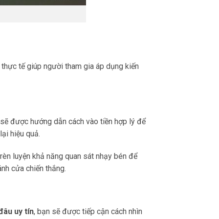
 thực tế giúp người tham gia áp dụng kiến
n sẽ được hướng dẫn cách vào tiền hợp lý để
lại hiệu quả.
 rèn luyện khả năng quan sát nhạy bén để
ánh cửa chiến thắng.
đâu uy tín
, bạn sẽ được tiếp cận cách nhìn