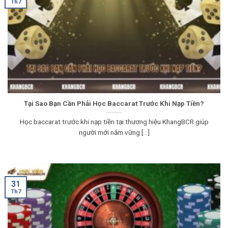
Th7
Tại Sao Bạn Cần Phải Học Baccarat Trước Khi Nạp Tiền?
Học baccarat trước khi nạp tiền tại thương hiệu KhangBCR giúp
người mới nắm vững [...]
31
Th7