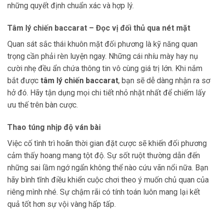
những quyết định chuẩn xác và hợp lý.
Tâm lý chiến baccarat – Đọc vị đối thủ qua nét mặt
Quan sát sắc thái khuôn mặt đối phương là kỹ năng quan
trọng cần phải rèn luyện ngay. Những cái nhíu mày hay nụ
cười nhẹ đều ẩn chứa thông tin vô cùng giá trị lớn. Khi nắm
bắt được
tâm lý chiến baccarat
, bạn sẽ dễ dàng nhận ra sơ
hở đó. Hãy tận dụng mọi chi tiết nhỏ nhặt nhất để chiếm lấy
ưu thế trên bàn cược.
Thao túng nhịp độ ván bài
Việc cố tình trì hoãn thời gian đặt cược sẽ khiến đối phương
cảm thấy hoang mang tột độ. Sự sốt ruột thường dẫn đến
những sai lầm ngớ ngẩn không thể nào cứu vãn nổi nữa. Bạn
hãy bình tĩnh điều khiển cuộc chơi theo ý muốn chủ quan của
riêng mình nhé. Sự chậm rãi có tính toán luôn mang lại kết
quả tốt hơn sự vội vàng hấp tấp.