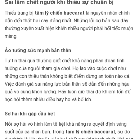
Sai lầm chết người khi thiếu sự chuẩn bị
Thiếu trang bị
tâm lý chiến baccarat
là nguyên nhân chính
dẫn đến thất bại cay đắng nhất. Những lỗi cơ bản sau đây
thường xuyên xuất hiện khiến nhiều người phải hối tiếc muộn
màng.
Ảo tưởng sức mạnh bản thân
Tự tin thái quá thường giết chết khả năng phán đoán tình
huống của người tham gia chơi. Họ lao vào cuộc chơi như
những con thiêu thân không biết điểm dừng an toàn nào cả.
Việc đánh giá sai năng lực bản thân sẽ dẫn đến những hậu
quả vô cùng khôn lường. Hãy luôn giữ thái độ khiêm tốn để
học hỏi thêm nhiều điều hay ho và bổ ích.
Sợ hãi khi gặp cầu bệt
Nỗi sợ hãi vô hình làm tê liệt khả năng ra quyết định sáng
suốt của cá nhân bạn. Trong
tâm lý chiến baccarat
, sự do