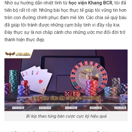
Nhờ sự hướng dẫn nhiệt tình từ
học viện Khang BCR
, tôi đã
tiến bộ rất rõ rệt. Những bài học thực tế giúp tôi vững tin hơn
trên con đường chinh phục đam mê lớn. Các chia sẻ quý báu
đã giúp tôi tránh được những cạm bẫy tinh vi đầy rẫy kia.
Đây thực sự là nơi chắp cánh cho những ước mơ đổi đời trở
thành hiện thực đẹp.
Bí kíp thao túng bàn cược cực kỳ hiệu quả