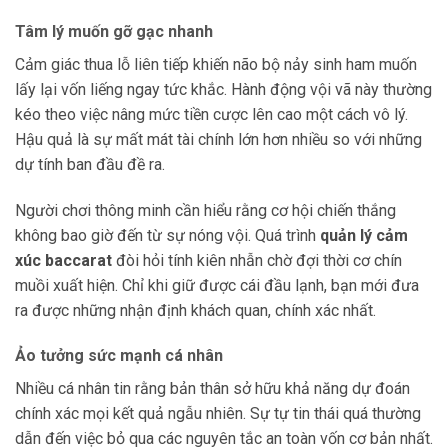
Tâm lý muốn gỡ gạc nhanh
Cảm giác thua lỗ liên tiếp khiến não bộ nảy sinh ham muốn
lấy lại vốn liếng ngay tức khắc. Hành động vội vã này thường
kéo theo việc nâng mức tiền cược lên cao một cách vô lý.
Hậu quả là sự mất mát tài chính lớn hơn nhiều so với những
dự tính ban đầu đề ra.
Người chơi thông minh cần hiểu rằng cơ hội chiến thắng
không bao giờ đến từ sự nóng vội. Quá trình
quản lý cảm
xúc baccarat
đòi hỏi tính kiên nhẫn chờ đợi thời cơ chín
muồi xuất hiện. Chỉ khi giữ được cái đầu lạnh, bạn mới đưa
ra được những nhận định khách quan, chính xác nhất.
Ảo tưởng sức mạnh cá nhân
Nhiều cá nhân tin rằng bản thân sở hữu khả năng dự đoán
chính xác mọi kết quả ngẫu nhiên. Sự tự tin thái quá thường
dẫn đến việc bỏ qua các nguyên tắc an toàn vốn cơ bản nhất.