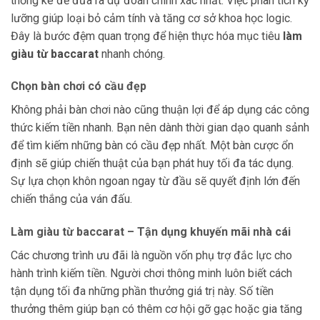
thống kê để đưa ra dự đoán chính xác nhất. Việc phân tích kỹ
lưỡng giúp loại bỏ cảm tính và tăng cơ sở khoa học logic.
Đây là bước đệm quan trọng để hiện thực hóa mục tiêu
làm
giàu từ baccarat
nhanh chóng.
Chọn bàn chơi có cầu đẹp
Không phải bàn chơi nào cũng thuận lợi để áp dụng các công
thức kiếm tiền nhanh. Bạn nên dành thời gian dạo quanh sảnh
để tìm kiếm những bàn có cầu đẹp nhất. Một bàn cược ổn
định sẽ giúp chiến thuật của bạn phát huy tối đa tác dụng.
Sự lựa chọn khôn ngoan ngay từ đầu sẽ quyết định lớn đến
chiến thắng của ván đấu.
Làm giàu từ baccarat – Tận dụng khuyến mãi nhà cái
Các chương trình ưu đãi là nguồn vốn phụ trợ đắc lực cho
hành trình kiếm tiền. Người chơi thông minh luôn biết cách
tận dụng tối đa những phần thưởng giá trị này. Số tiền
thưởng thêm giúp bạn có thêm cơ hội gỡ gạc hoặc gia tăng