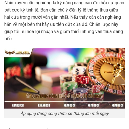
Nhìn xuyên cầu nghiêng là kỹ năng nâng cao đòi hỏi sự quan
sát cực kỳ tinh tế. Bạn cần chú ý đến tỷ lệ thắng thua giữa
hai cửa trong mười ván gần nhất. Nếu thấy cán cân nghiêng
hẳn về một bên thì hãy ưu tiên đặt cửa đó. Chiến lược này
giúp tối ưu hóa lợi nhuận và giảm thiểu những ván thua đáng
tiếc.
Áp dụng đúng công thức sẽ thắng lớn mỗi ngày