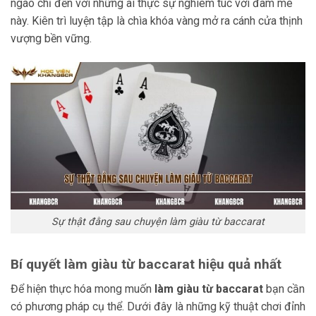
ngào chỉ đến với những ai thực sự nghiêm túc với đam mê
này. Kiên trì luyện tập là chìa khóa vàng mở ra cánh cửa thịnh
vượng bền vững.
Sự thật đằng sau chuyện làm giàu từ baccarat
Bí quyết làm giàu từ baccarat hiệu quả nhất
Để hiện thực hóa mong muốn
làm giàu từ baccarat
bạn cần
có phương pháp cụ thể. Dưới đây là những kỹ thuật chơi đỉnh