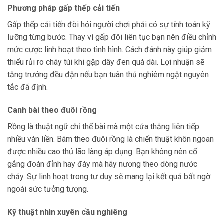
Phương pháp gấp thếp cải tiến
Gấp thếp cải tiến đòi hỏi người chơi phải có sự tính toán kỹ
lưỡng từng bước. Thay vì gấp đôi liên tục bạn nên điều chỉnh
mức cược linh hoạt theo tình hình. Cách đánh này giúp giảm
thiểu rủi ro cháy túi khi gặp dây đen quá dài. Lợi nhuận sẽ
tăng trưởng đều đặn nếu bạn tuân thủ nghiêm ngặt nguyên
tắc đã định.
Canh bài theo đuôi rồng
Rồng là thuật ngữ chỉ thế bài mà một cửa thắng liên tiếp
nhiều ván liền. Bám theo đuôi rồng là chiến thuật khôn ngoan
được nhiều cao thủ lão làng áp dụng. Bạn không nên cố
gắng đoán đỉnh hay đáy mà hãy nương theo dòng nước
chảy. Sự linh hoạt trong tư duy sẽ mang lại kết quả bất ngờ
ngoài sức tưởng tượng.
Kỹ thuật nhìn xuyên cầu nghiêng